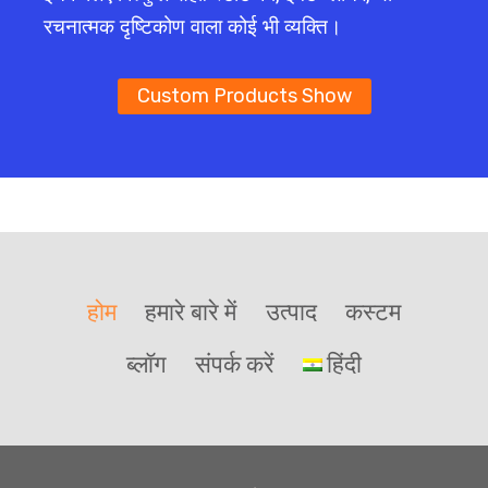
रचनात्मक दृष्टिकोण वाला कोई भी व्यक्ति।
RU
PT_BR
Custom Products Show
PT
IT
FR
DE
HE
AR
होम
हमारे बारे में
उत्पाद
कस्टम
TR
ID
ब्लॉग
संपर्क करें
हिंदी
TH
VI
JA